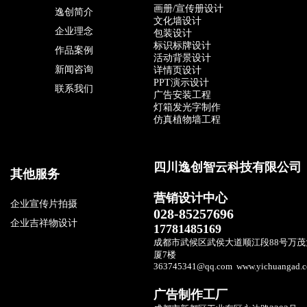
画册/宣传册设计
逸创简介
文化墙设计
企业理念
包装设计
标识标牌设计
作品案例
活动背景设计
新闻咨询
详情页设计
PPT演示设计
联系我们
广告安装工程
灯箱发光字制作
仿真植物墙工程
请输入文本
四川逸创智云科技有限公司
其他服务
营销设计中心
企业宣传片拍摄
028-85257696
企业吉祥物设计
17781485169
成都市武候区武侯大道顺江段88号
万茂
厦7楼
363745341@qq.com
www.yichuangad.
广告制作工厂